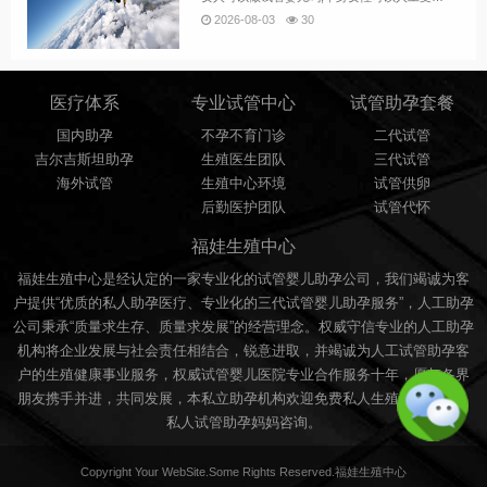
2026-08-03
30
医疗体系
专业试管中心
试管助孕套餐
国内助孕
不孕不育门诊
二代试管
吉尔吉斯坦助孕
生殖医生团队
三代试管
海外试管
生殖中心环境
试管供卵
后勤医护团队
试管代怀
福娃生殖中心
福娃生殖中心是经认定的一家专业化的试管婴儿助孕公司，我们竭诚为客
户提供“优质的私人助孕医疗、专业化的三代试管婴儿助孕服务”，人工助孕
公司秉承“质量求生存、质量求发展”的经营理念。权威守信专业的人工助孕
机构将企业发展与社会责任相结合，锐意进取，并竭诚为人工试管助孕客
户的生殖健康事业服务，权威试管婴儿医院专业合作服务十年，愿与各界
朋友携手并进，共同发展，本私立助孕机构欢迎免费私人生殖助孕咨询，
私人试管助孕妈妈咨询。
Copyright Your WebSite.Some Rights Reserved.福娃生殖中心