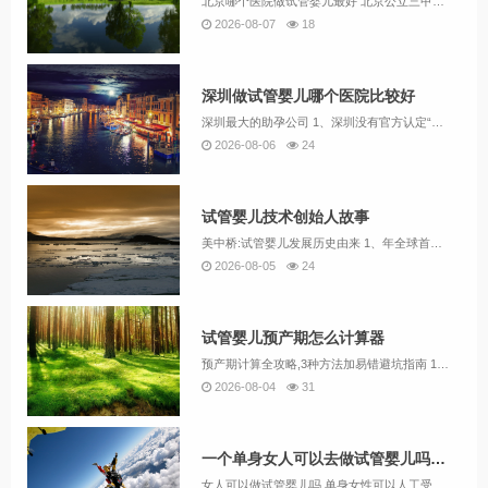
北京哪个医院做试管婴儿最好 北京公立三甲医院试管对比总结如下，结合流程规范、医生团队、个性化服务及适用人群等维度分析，供计划试管的姐妹参考：北医三院优势流程规范高效：作为国内最早开展试管婴儿技术的医院之一，流程标准化程度高，适合工作繁忙、追...
2026-08-07
18
深圳做试管婴儿哪个医院比较好
深圳最大的助孕公司 1、深圳没有官方认定“最大”的单一助孕公司，但以下机构因规模、技术或服务特色被广泛关注，可作为参考选择： 爱维艾夫医院作为专注于辅助生殖技术的现代化专科医院，爱维艾夫在深圳市及全国范围内享有较高声誉。其核心优势在于经验丰...
2026-08-06
24
试管婴儿技术创始人故事
美中桥:试管婴儿发展历史由来 1、年全球首例试管婴儿在英国诞生，中国首例试管婴儿于1988年成功出生。经过40余年发展，该技术已帮助全球800多万家庭实现生育愿望，成为解决不孕不育问题的重要医疗手段。2、选择美国第三代试管婴儿“贵”，主要意...
2026-08-05
24
试管婴儿预产期怎么计算器
预产期计算全攻略,3种方法加易错避坑指南 1、北大国际医院建档全攻略：抢号+避坑指南 作为北京热门三甲医院，北大国际医院产科以环境优、服务好著称，但建档名额极其紧张。结合2025年最新政策与孕妈实战经验，整理以下攻略助您高效锁定名额。建档前...
2026-08-04
31
一个单身女人可以去做试管婴儿吗视频
女人可以做试管婴儿吗,单身女性可以人工受精 1、单身女性在国内无法通过合法医疗机构进行人工授精或试管婴儿，但可通过海外合法途径或国内非正规机构实现生育需求。2、我国目前禁止给单身妇女实施以组建家庭为目的的人类辅助生殖技术，如试管婴儿，但法律...