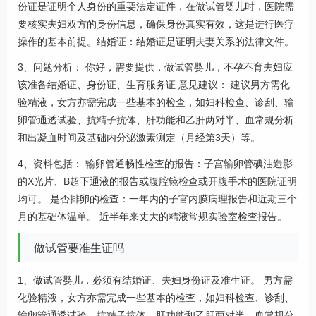
份证是证明个人身份的重要法定证件，在做试管婴儿时，医院需
要核实夫妇双方的身份信息，确保身份真实有效，这是进行医疗
操作的基本前提。结婚证：结婚证是证明夫妻关系的法律文件。
3、问题分析： 你好，需要提供，做试管婴儿，不孕不育夫妇应
该准备结婚证、身份证、生育服务证 意见建议： 建议男方需化
验精液，女方亦需完成一些基本的检查，如妇科检查、诊刮、输
卵管通透试验、抗精子抗体、肝功能和乙肝两对半、血常规分析
和出凝血时间及基础内分泌激素测定（月经第3天）等。
4、资料包括： 输卵管通畅性检查的报告：子宫输卵管碘油造影
的X光片、B超下通液的报告或腹腔镜检查或开腹手术的医院证明
均可。 是否排卵的检查：一年内的子官内膜病理报告和近期三个
月的基础体温单。 近半年来丈大的精液常规实验室检查报告。
做试管要准生证吗
1、做试管婴儿，必须有结婚证、夫妇身份证及准生证。 男方需
化验精液，女方亦需完成一些基本的检查，如妇科检查、诊刮、
输卵管通透试验、抗精子抗体、肝功能和乙肝两对半、血常规分