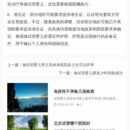
先治疗再做试管婴儿，这也需要根据医嘱执行。
6、准生证：部分地区可能要求提供准生证，以证明夫妻双方符
合生育政策。不过，随着政策的调整，目前部分地区可能已不再
强制要求提供准生证，但具体仍需根据当地政策和医院要求来确
定。泰国做试管婴儿所需证件护照：护照是出国旅行的必备证
件，用于确认个人身份和国籍信息。
上一篇：
做试管婴儿男方具体来医院多少次可以怀孕
下一篇：
做试管婴儿要多少时间能成功
免疫性不孕验几项检查
试管婴儿适应症!6类人群并不符合! 适合做试管婴儿的人群主要包括存在特定不孕因素且符合适应证、无禁忌证的患者，具体涵盖女方配子运输障碍、排卵障碍、子宫内膜异位症、男方少弱畸形精子症、不明原因不孕及免疫性不孕等情况；而存在严重精神疾病、遗传病...
2026-08-08
5
北京试管哪个医院好