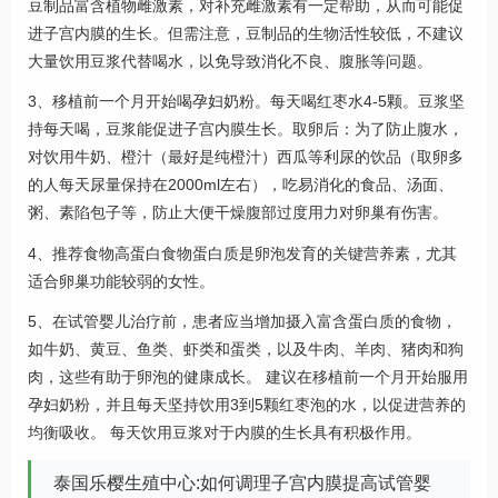
豆制品富含植物雌激素，对补充雌激素有一定帮助，从而可能促
进子宫内膜的生长。但需注意，豆制品的生物活性较低，不建议
大量饮用豆浆代替喝水，以免导致消化不良、腹胀等问题。
3、移植前一个月开始喝孕妇奶粉。每天喝红枣水4-5颗。豆浆坚
持每天喝，豆浆能促进子宫内膜生长。取卵后：为了防止腹水，
对饮用牛奶、橙汁（最好是纯橙汁）西瓜等利尿的饮品（取卵多
的人每天尿量保持在2000ml左右），吃易消化的食品、汤面、
粥、素陷包子等，防止大便干燥腹部过度用力对卵巢有伤害。
4、推荐食物高蛋白食物蛋白质是卵泡发育的关键营养素，尤其
适合卵巢功能较弱的女性。
5、在试管婴儿治疗前，患者应当增加摄入富含蛋白质的食物，
如牛奶、黄豆、鱼类、虾类和蛋类，以及牛肉、羊肉、猪肉和狗
肉，这些有助于卵泡的健康成长。 建议在移植前一个月开始服用
孕妇奶粉，并且每天坚持饮用3到5颗红枣泡的水，以促进营养的
均衡吸收。 每天饮用豆浆对于内膜的生长具有积极作用。
泰国乐樱生殖中心:如何调理子宫内膜提高试管婴