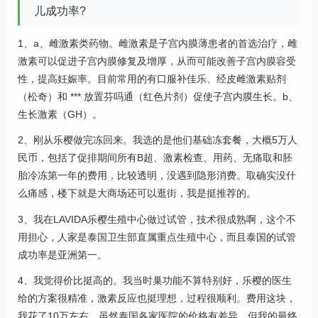
儿成功率?
1、a、雌激素类药物。雌激素是子宫内膜薄患者的首选治疗，雌
激素可以促进子宫内膜修复及增厚，从而可能改善子宫内膜容受
性，提高妊娠率。目前常用的有口服补佳乐、经皮雌激素贴剂
（松奇）和 *** 放置芬吗通（红色片剂）促使子宫内膜生长。b、
生长激素（GH）。
2、刚从乐樱做完冻回来。我选的是他们基础冻套餐，大概5万人
民币，包括了促排期间所有B超、激素检查、用药、无痛取和胚
胎冷冻第一年的费用，比较透明，没遇到隐形消费。取确实没什
么痛感，楼下就是大商场还可以逛街，我是挺推荐的。
3、我在LAVIDA乐樱生殖中心做过试管，技术很成熟啊，这个不
用担心，人家是泰国卫生部直属重点生殖中心，而且泰国的试管
成功率是亚洲第一。
4、我觉得价比挺高的。我当时巢功能不算特别好，乐樱的医生
给的方案很精准，激素反应也挺理想，过程很顺利。费用这块，
我花了10万左右。虽然泰国各家医院的价格有差异，但我的最终