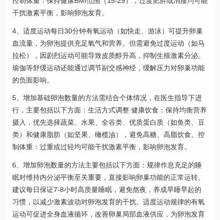
控制体重：保持健康BMI范围（15-29），过度肥胖或消瘦均可能
干扰激素平衡，影响卵泡发育。
4、适度运动每日30分钟有氧运动（如快走、游泳）可提升卵巢
血流量，为卵泡提供充足氧气和营养。但需避免过度运动（如马
拉松），因剧烈运动可能导致皮质醇升高，抑制生殖激素分泌。
瑜伽等舒缓运动还能通过调节副交感神经，缓解压力对卵巢功能
的负面影响。
5、增加基础卵泡数量的方法需结合个体情况，在医生指导下进
行，主要包括以下方面：生活方式调整 健康饮食：保持均衡营养
摄入，优先选择蔬菜、水果、全谷类、优质蛋白质（如鱼类、豆
类）和健康脂肪（如坚果、橄榄油），避免高糖、高脂饮食。控
制体重：过重或过轻均可能干扰激素平衡，影响卵泡发育。
6、增加卵泡数量的方法主要包括以下方面：规律作息充足的睡
眠对维持内分泌平衡至关重要，直接影响卵巢功能的正常运转。
建议每日保证7-8小时高质量睡眠，避免熬夜，养成早睡早起的
习惯，以减少激素波动对卵泡发育的干扰。适度运动规律的有氧
运动可促进全身血液循环，改善卵巢局部血液供应，为卵泡发育