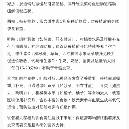
减少，肠道蠕动减慢易引发便秘。高纤维蔬菜可促进肠道蠕动，
缓解便秘症状。
西柚：特别推荐，富含维生素C和多种矿物质，对移植后的身体
恢复有益。
叶酸：绿叶蔬菜（如菠菜、羽衣甘蓝）、柑橘类水果及叶酸补充
剂可预防胎儿神经管畸形，建议从移植前开始持续补充至孕早
期。维生素C：猕猴桃、草莓、西红柿等水果蔬菜增强免疫力，
促进铁吸收。钙与维生素D：牛奶、奶酪、蛋黄及适量晒太阳
（每日15-20分钟）有助于骨骼发育。
富含叶酸的食物：叶酸对胎儿神经管发育至关重要，移植前后需
重点补充。可通过绿叶蔬菜（如菠菜、羽衣甘蓝）、豆类（如黑
豆、鹰嘴豆）、柑橘类水果（如橙子、柚子）等食物摄入，或遵
医嘱使用补充剂。含铁丰富的食物：铁元素参与血液生成与氧气
运输，预防贫血对胚胎着床有积极作用。
试管婴儿移植后饮食需注意以下事项：保证营养均衡胚胎着床及
发育需要充足且均衡的营养支持。