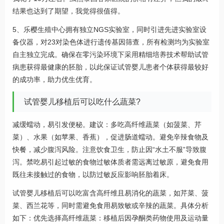
结果也达到了期望，我觉得很值得。
5、乐樱生殖中心拥有独立NGS实验室，同时引进先进实验室设
备仪器，对23对染色体进行遗传基因筛查，所有检测均为实验室
自主独立完成。确保在零污染环境下采用精细培养技术帮助试管
病患获得最健康的胚胎，以此保证试管婴儿患者个体获得最较好
的成功率，助力优生优育。
试管婴儿移植后可以吃什么蔬菜?
减缓蠕动，易引发便秘。建议：多吃高纤维蔬菜（如菠菜、芹
菜）、水果（如苹果、香蕉），促进肠道蠕动。避免辛辣食物及
快餐，减少腹泻风险。注意饮食卫生，防止因“水土不服”导致腹
泻。禁吃易引起过敏的食物过敏体质者需远离过敏原，避免食用
既往未接触过的食物，以防过敏反应影响胚胎着床。
试管婴儿移植后可以吃富含高纤维且易消化的蔬菜，如芹菜、菠
菜、西兰花等，同时需避免食用易致敏或辛辣的蔬菜。具体分析
如下：优先选择高纤维蔬菜：移植后因孕酮类药物使用及运动量