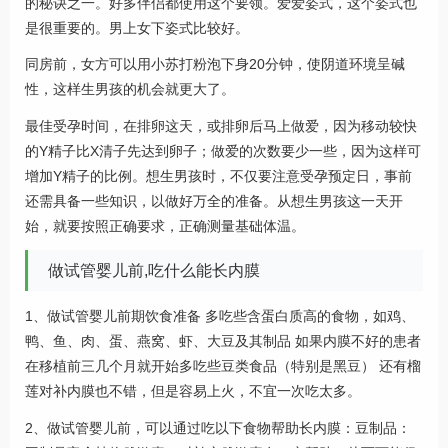
的秘诀之一。好多伴侣都使用这个要领。爱爱姿式，这个姿式也
是很重要的。男上女下姿式比较好。
同房前，女方可以用小苏打粉泡下身20分钟，使阴道环境呈碱
性，这样生男孩的机会就更大了。
最佳受孕时间，在排卵这天，或排卵后马上做爱，因为移动较快
的Y精子比X清子先达到卵子；做爱的次数要少一些，因为这样可
增加Y精子的比例。想生男孩时，不仅要注意受孕预定日，事前
还需具备一些知识，以做好万全的准备。从想生男孩这一天开
始，就要按照正确要求，正确测量基础体温。
做试管婴儿前,吃什么能长内膜
1、做试管婴儿前期饮食准备 多吃些含蛋白质高的食物，如鸡、
鸭、鱼、肉、蛋、燕窝、虾、大豆及其制品 如果内膜不好的患者
在移植前三几个月就开始多吃些豆类食品（特别是黑豆） 还有榴
莲对补内膜也不错，但是容易上火，不宜一次吃太多。
2、做试管婴儿前，可以通过吃以下食物帮助长内膜：豆制品：