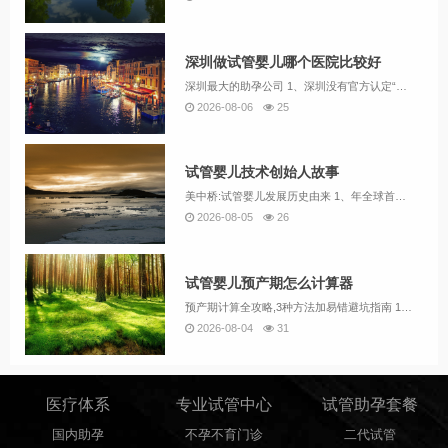
深圳做试管婴儿哪个医院比较好
深圳最大的助孕公司 1、深圳没有官方认定“最大”的单一助孕公司，但以下机构因规模、技术或服务特色被广泛关注，可作为参考选择： 爱维艾夫医院作为专注于辅助生殖技术的现代化专科医院，爱维艾夫在深圳市及全国范围内享有较高声誉。其核心优势在于经验丰...
2026-08-06
25
试管婴儿技术创始人故事
美中桥:试管婴儿发展历史由来 1、年全球首例试管婴儿在英国诞生，中国首例试管婴儿于1988年成功出生。经过40余年发展，该技术已帮助全球800多万家庭实现生育愿望，成为解决不孕不育问题的重要医疗手段。2、选择美国第三代试管婴儿“贵”，主要意...
2026-08-05
26
试管婴儿预产期怎么计算器
预产期计算全攻略,3种方法加易错避坑指南 1、北大国际医院建档全攻略：抢号+避坑指南 作为北京热门三甲医院，北大国际医院产科以环境优、服务好著称，但建档名额极其紧张。结合2025年最新政策与孕妈实战经验，整理以下攻略助您高效锁定名额。建档前...
2026-08-04
31
医疗体系
专业试管中心
试管助孕套餐
国内助孕
不孕不育门诊
二代试管