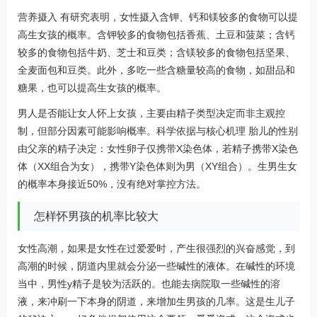
营养摄入 有研究表明，女性摄入含钾、钙和镁较多的食物可以提
高生女孩的概率。含钾较多的食物包括香蕉、土豆和菠菜；含钙
较多的食物包括牛奶、芝士和豆类；含镁较多的食物包括坚果、
全麦面包和豆类。此外，多吃一些含糖量较高的食物，如甜品和
糖果，也可以提高生女孩的概率。
男人是否能让女人怀上女孩，主要由精子类型决定而非主观控
制，但部分因素可能影响概率。科学依据与核心机理 胎儿的性别
由父亲的精子决定：女性卵子仅携带X染色体，若精子携带X染色
体（XX组合为女），携带Y染色体则为男（XY组合）。生男生女
的概率本身接近50%，没有绝对掌控方法。
怎样怀男孩的机率比较大
女性高潮，如果是女性在过爱爱时，产生很强烈的兴奋感觉，到
高潮的时候，阴道内里就会分泌一些碱性的液体。在碱性的环境
当中，男性y精子是较为活跃的。也能去病院取一些碱性的溶
液，来冲刷一下本身的阴道，来增加生男孩的几率。这是生儿子