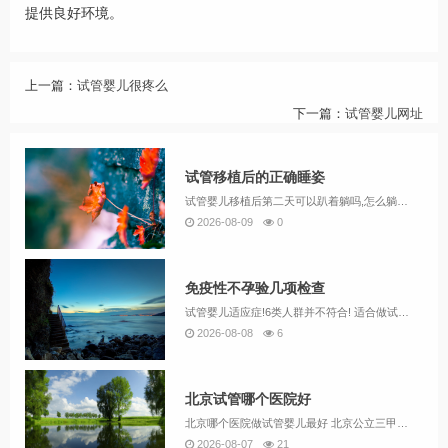
提供良好环境。
上一篇：
试管婴儿很疼么
下一篇：
试管婴儿网址
试管移植后的正确睡姿
试管婴儿移植后第二天可以趴着躺吗,怎么躺才正确? 1、试管婴儿移植后第二天不建议趴着躺，怎么舒服怎么躺但避免趴卧。试管婴儿移植后，关于躺姿的问题，是许多准妈妈关心的问题之一。首先，移植后的第二天，建议卧床休息，但并不意味着需要绝对卧床，更不...
2026-08-09
0
免疫性不孕验几项检查
试管婴儿适应症!6类人群并不符合! 适合做试管婴儿的人群主要包括存在特定不孕因素且符合适应证、无禁忌证的患者，具体涵盖女方配子运输障碍、排卵障碍、子宫内膜异位症、男方少弱畸形精子症、不明原因不孕及免疫性不孕等情况；而存在严重精神疾病、遗传病...
2026-08-08
6
北京试管哪个医院好
北京哪个医院做试管婴儿最好 北京公立三甲医院试管对比总结如下，结合流程规范、医生团队、个性化服务及适用人群等维度分析，供计划试管的姐妹参考：北医三院优势流程规范高效：作为国内最早开展试管婴儿技术的医院之一，流程标准化程度高，适合工作繁忙、追...
2026-08-07
21